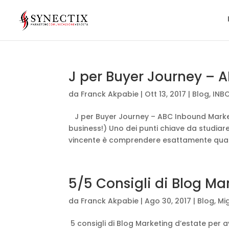
J per Buyer Journey – 
da
Franck Akpabie
|
Ott 13, 2017
|
Blog
,
INB
J per Buyer Journey – ABC Inbound Marketi
business!) Uno dei punti chiave da studia
vincente è comprendere esattamente quali 
5/5 Consigli di Blog Ma
da
Franck Akpabie
|
Ago 30, 2017
|
Blog
,
Mig
5 consigli di Blog Marketing d’estate per a