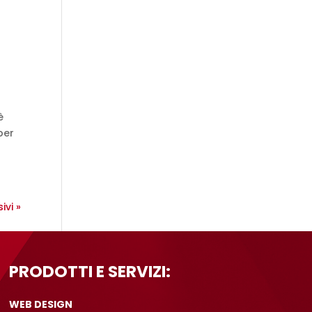
è
per
ivi »
PRODOTTI E SERVIZI:
WEB DESIGN