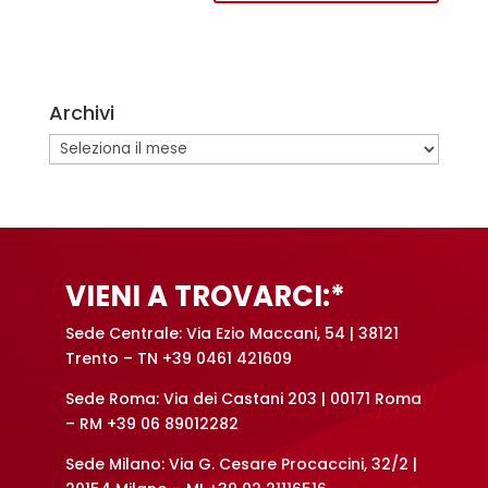
A
l
t
e
Archivi
r
n
Archivi
a
t
i
v
e
VIENI A TROVARCI:*
:
Sede Centrale: Via Ezio Maccani, 54 | 38121
Trento – TN +39 0461 421609
Sede Roma: Via dei Castani 203 | 00171 Roma
– RM +39 06 89012282
Sede Milano: Via G. Cesare Procaccini, 32/2 |