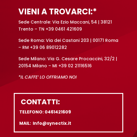
e
VIENI A TROVARCI:*
:
Sede Centrale: Via Ezio Maccani, 54 | 38121
Trento – TN +39 0461 421609
Sede Roma: Via dei Castani 203 | 00171 Roma
– RM +39 06 89012282
Sede Milano: Via G. Cesare Procaccini, 32/2 |
20154 Milano – MI +39 02 21116516
*IL CAFFE’ LO OFFRIAMO NOI
CONTATTI:
TELEFONO: 0461421609
MAIL: Info@synectix.it