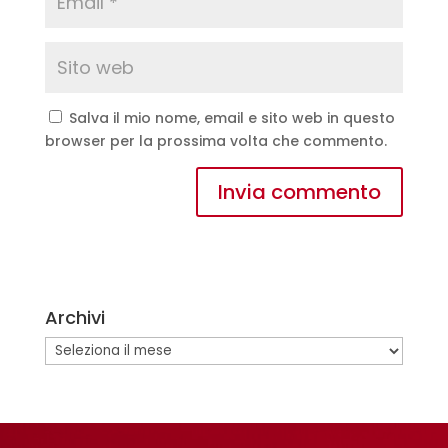
Salva il mio nome, email e sito web in questo
browser per la prossima volta che commento.
A
l
t
e
Archivi
r
n
Archivi
a
t
i
v