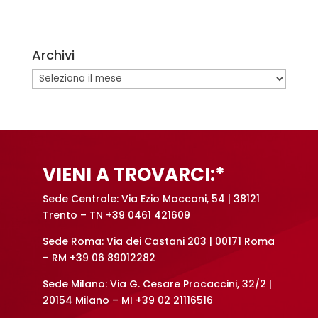
l
t
e
Archivi
r
n
Archivi
a
t
i
v
e
VIENI A TROVARCI:*
:
Sede Centrale: Via Ezio Maccani, 54 | 38121
Trento – TN +39 0461 421609
Sede Roma: Via dei Castani 203 | 00171 Roma
– RM +39 06 89012282
Sede Milano: Via G. Cesare Procaccini, 32/2 |
20154 Milano – MI +39 02 21116516