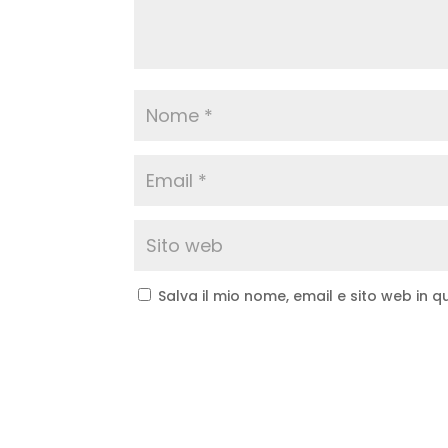
Salva il mio nome, email e sito web in
A
l
t