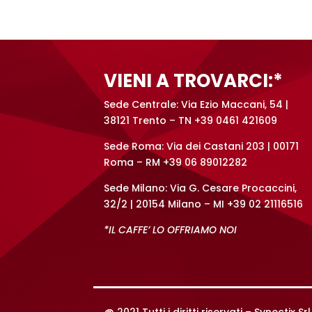
e
r
n
a
t
VIENI A TROVARCI:*
i
v
Sede Centrale: Via Ezio Maccani, 54 |
e
38121 Trento – TN +39 0461 421609
:
Sede Roma: Via dei Castani 203 | 00171
Roma – RM +39 06 89012282
Sede Milano: Via G. Cesare Procaccini,
32/2 | 20154 Milano – MI +39 02 21116516
*IL CAFFE’ LO OFFRIAMO NOI