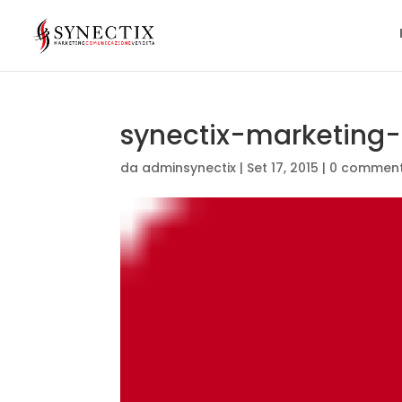
synectix-marketing-
da
adminsynectix
|
Set 17, 2015
|
0 comment