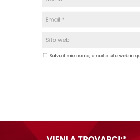
Salva il mio nome, email e sito web in
A
l
t
e
r
n
a
t
VIENI A TROVARCI:*