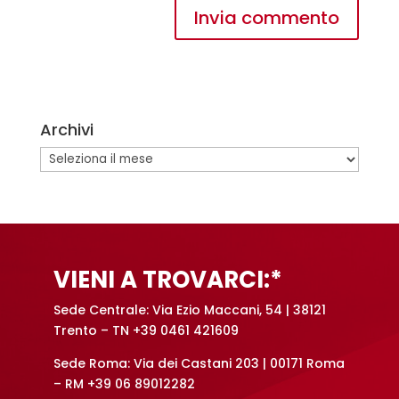
A
l
t
e
Archivi
r
n
Archivi
a
t
i
v
e
VIENI A TROVARCI:*
:
Sede Centrale: Via Ezio Maccani, 54 | 38121
Trento – TN +39 0461 421609
Sede Roma: Via dei Castani 203 | 00171 Roma
– RM +39 06 89012282