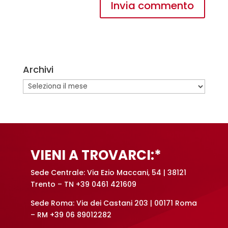
A
l
t
e
Archivi
r
n
Archivi
a
t
i
v
e
VIENI A TROVARCI:*
:
Sede Centrale: Via Ezio Maccani, 54 | 38121
Trento – TN +39 0461 421609
Sede Roma: Via dei Castani 203 | 00171 Roma
– RM +39 06 89012282