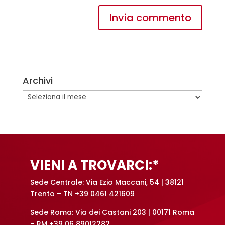
A
l
t
e
Archivi
r
n
Archivi
a
t
i
v
e
VIENI A TROVARCI:*
:
Sede Centrale: Via Ezio Maccani, 54 | 38121
Trento – TN +39 0461 421609
Sede Roma: Via dei Castani 203 | 00171 Roma
– RM +39 06 89012282