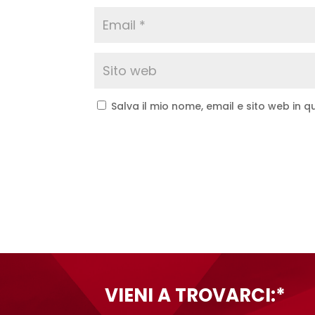
Salva il mio nome, email e sito web in
A
l
t
e
r
n
a
t
VIENI A TROVARCI:*
i
v