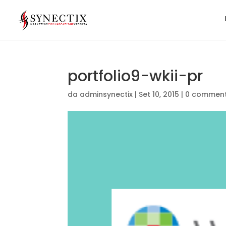
portfolio9-wkii-pr
da
adminsynectix
|
Set 10, 2015
|
0 comment