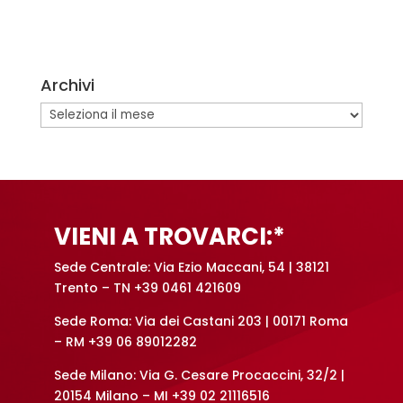
A
l
t
e
Archivi
r
n
Archivi
a
t
i
v
e
VIENI A TROVARCI:*
:
Sede Centrale: Via Ezio Maccani, 54 | 38121
Trento – TN +39 0461 421609
Sede Roma: Via dei Castani 203 | 00171 Roma
– RM +39 06 89012282
Sede Milano: Via G. Cesare Procaccini, 32/2 |
20154 Milano – MI +39 02 21116516