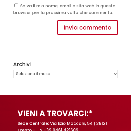
Salva il mio nome, email e sito web in questo
browser per la prossima volta che commento.
A
l
t
e
Archivi
r
n
Archivi
a
t
i
v
e
VIENI A TROVARCI:*
:
Sede Centrale: Via Ezio Maccani, 54 | 38121
Trento – TN +39 0461 421609