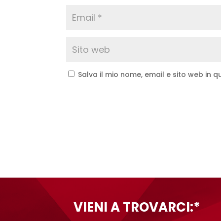
Salva il mio nome, email e sito web in
A
l
t
e
r
n
a
t
VIENI A TROVARCI:*
i
v