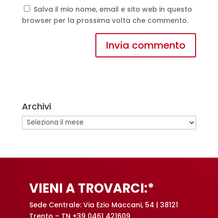
Salva il mio nome, email e sito web in questo
browser per la prossima volta che commento.
A
l
t
e
Archivi
r
n
Archivi
a
t
i
v
e
VIENI A TROVARCI:*
:
Sede Centrale: Via Ezio Maccani, 54 | 38121
Trento – TN +39 0461 421609