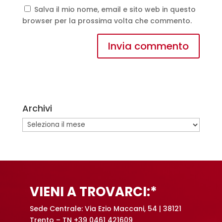
Salva il mio nome, email e sito web in questo
browser per la prossima volta che commento.
A
l
t
e
Archivi
r
n
Archivi
a
t
i
v
e
VIENI A TROVARCI:*
:
Sede Centrale: Via Ezio Maccani, 54 | 38121
Trento – TN +39 0461 421609