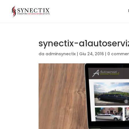
synectix-a1autoservi
da
adminsynectix
|
Giu 24, 2016
|
0 commen