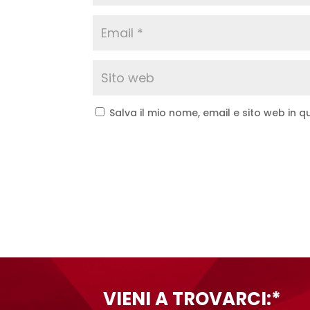
Salva il mio nome, email e sito web in
A
l
t
e
r
n
a
t
VIENI A TROVARCI:*
i