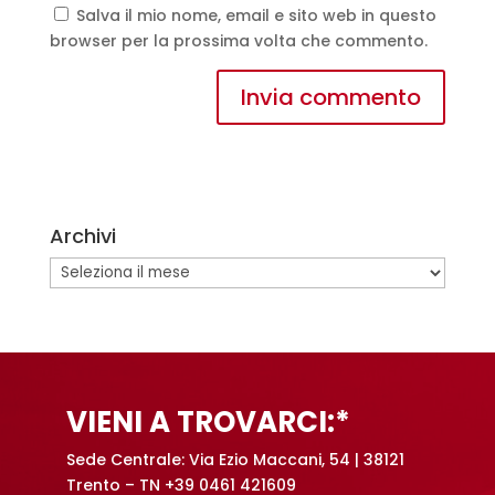
Salva il mio nome, email e sito web in questo
browser per la prossima volta che commento.
A
l
t
e
Archivi
r
n
Archivi
a
t
i
v
e
VIENI A TROVARCI:*
:
Sede Centrale: Via Ezio Maccani, 54 | 38121
Trento – TN +39 0461 421609