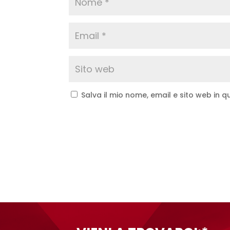
Salva il mio nome, email e sito web in
A
l
t
e
r
n
a
t