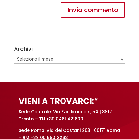
A
l
t
e
Archivi
r
n
Archivi
a
t
i
v
e
VIENI A TROVARCI:*
:
Sede Centrale: Via Ezio Maccani, 54 | 38121
Trento – TN +39 0461 421609
Sede Roma: Via dei Castani 203 | 00171 Roma
– RM +39 06 89012282