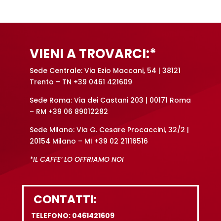
t
i
v
e
VIENI A TROVARCI:*
:
Sede Centrale: Via Ezio Maccani, 54 | 38121
Trento – TN +39 0461 421609
Sede Roma: Via dei Castani 203 | 00171 Roma
– RM +39 06 89012282
Sede Milano: Via G. Cesare Procaccini, 32/2 |
20154 Milano – MI +39 02 21116516
*IL CAFFE’ LO OFFRIAMO NOI
CONTATTI:
TELEFONO: 0461421609