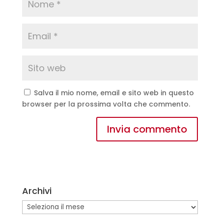
Salva il mio nome, email e sito web in questo
browser per la prossima volta che commento.
A
l
t
e
Archivi
r
n
Archivi
a