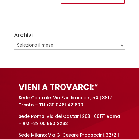
A
l
t
e
Archivi
r
n
Archivi
a
t
i
v
e
VIENI A TROVARCI:*
:
Sede Centrale: Via Ezio Maccani, 54 | 38121
Trento – TN +39 0461 421609
Sede Roma: Via dei Castani 203 | 00171 Roma
– RM +39 06 89012282
Sede Milano: Via G. Cesare Procaccini, 32/2 |