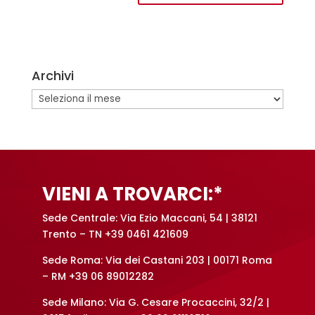
A
l
t
e
Archivi
r
n
Archivi
a
t
i
v
e
VIENI A TROVARCI:*
:
Sede Centrale: Via Ezio Maccani, 54 | 38121
Trento – TN +39 0461 421609
Sede Roma: Via dei Castani 203 | 00171 Roma
– RM +39 06 89012282
Sede Milano: Via G. Cesare Procaccini, 32/2 |