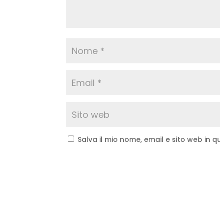
Salva il mio nome, email e sito web in
A
l
t
e