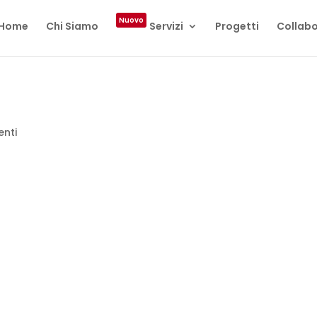
Nuovo
Home
Chi Siamo
Servizi
Progetti
Collabo
nti