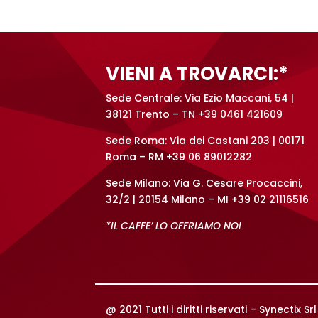
r
n
a
t
VIENI A TROVARCI:*
i
v
Sede Centrale: Via Ezio Maccani, 54 |
e
38121 Trento – TN +39 0461 421609
:
Sede Roma: Via dei Castani 203 | 00171
Roma – RM +39 06 89012282
Sede Milano: Via G. Cesare Procaccini,
32/2 | 20154 Milano – MI +39 02 21116516
*IL CAFFE’ LO OFFRIAMO NOI
@ 2021 Tutti i diritti riservati –
Synectix S