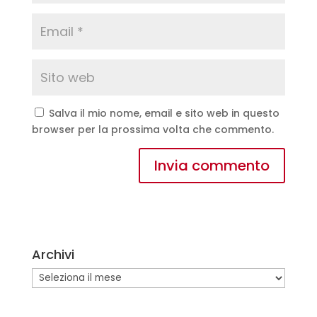
Salva il mio nome, email e sito web in questo
browser per la prossima volta che commento.
A
l
t
e
Archivi
r
n
Archivi
a
t