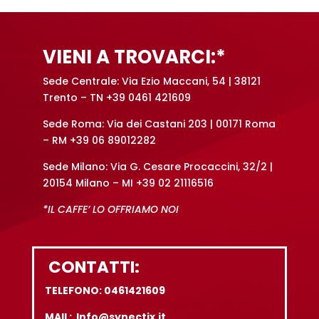
i
v
e
VIENI A TROVARCI:*
:
Sede Centrale: Via Ezio Maccani, 54 | 38121
Trento – TN +39 0461 421609
Sede Roma: Via dei Castani 203 | 00171 Roma
– RM +39 06 89012282
Sede Milano: Via G. Cesare Procaccini, 32/2 |
20154 Milano – MI +39 02 21116516
*IL CAFFE’ LO OFFRIAMO NOI
CONTATTI:
TELEFONO: 0461421609
MAIL: Info@synectix.it