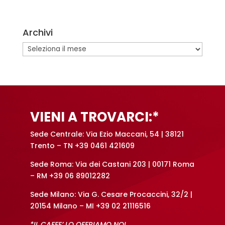
t
e
Archivi
r
n
Archivi
a
t
i
v
e
VIENI A TROVARCI:*
:
Sede Centrale: Via Ezio Maccani, 54 | 38121
Trento – TN +39 0461 421609
Sede Roma: Via dei Castani 203 | 00171 Roma
– RM +39 06 89012282
Sede Milano: Via G. Cesare Procaccini, 32/2 |
20154 Milano – MI +39 02 21116516
*IL CAFFE’ LO OFFRIAMO NOI