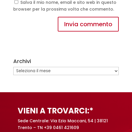
Salva il mio nome, email e sito web in questo
browser per la prossima volta che commento.
A
l
t
e
Archivi
r
n
Archivi
a
t
i
v
e
VIENI A TROVARCI:*
:
Sede Centrale: Via Ezio Maccani, 54 | 38121
Trento – TN +39 0461 421609