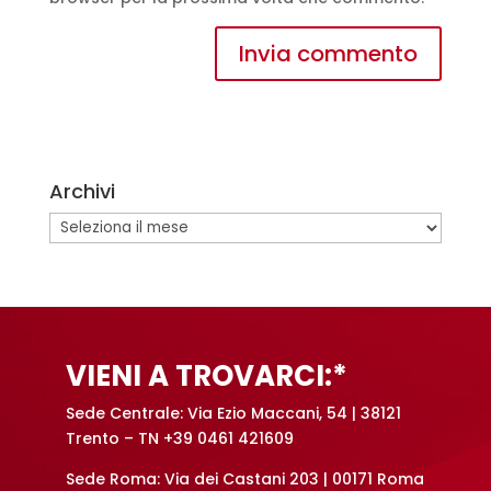
A
l
t
e
Archivi
r
n
Archivi
a
t
i
v
e
VIENI A TROVARCI:*
:
Sede Centrale: Via Ezio Maccani, 54 | 38121
Trento – TN +39 0461 421609
Sede Roma: Via dei Castani 203 | 00171 Roma