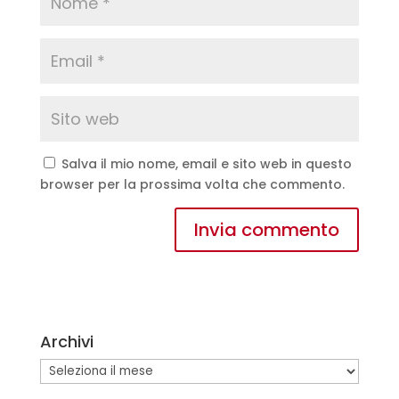
Salva il mio nome, email e sito web in questo
browser per la prossima volta che commento.
A
l
t
e
Archivi
r
n
Archivi
a