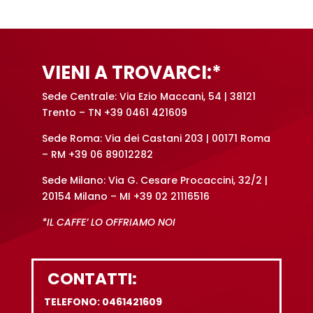
t
i
v
e
VIENI A TROVARCI:*
:
Sede Centrale: Via Ezio Maccani, 54 | 38121
Trento – TN +39 0461 421609
Sede Roma: Via dei Castani 203 | 00171 Roma
– RM +39 06 89012282
Sede Milano: Via G. Cesare Procaccini, 32/2 |
20154 Milano – MI +39 02 21116516
*IL CAFFE’ LO OFFRIAMO NOI
CONTATTI:
TELEFONO: 0461421609