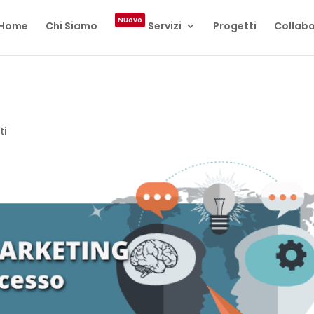
Nuovo
Home
Chi Siamo
Servizi
Progetti
Collabo
)
ti