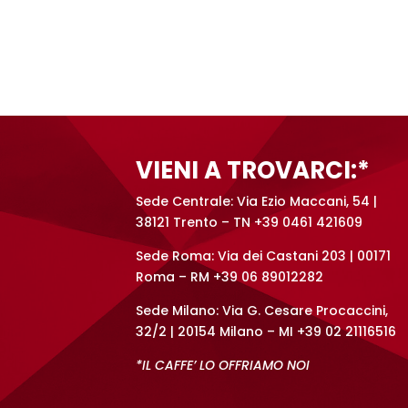
A
l
t
e
r
n
a
t
VIENI A TROVARCI:*
i
v
Sede Centrale: Via Ezio Maccani, 54 |
e
38121 Trento – TN +39 0461 421609
:
Sede Roma: Via dei Castani 203 | 00171
Roma – RM +39 06 89012282
Sede Milano: Via G. Cesare Procaccini,
32/2 | 20154 Milano – MI +39 02 21116516
*IL CAFFE’ LO OFFRIAMO NOI