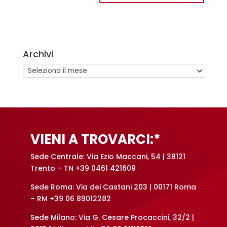
A
l
t
e
Archivi
r
n
Archivi
a
t
i
v
e
VIENI A TROVARCI:*
:
Sede Centrale: Via Ezio Maccani, 54 | 38121
Trento – TN +39 0461 421609
Sede Roma: Via dei Castani 203 | 00171 Roma
– RM +39 06 89012282
Sede Milano: Via G. Cesare Procaccini, 32/2 |