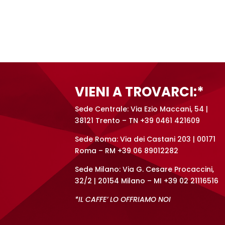
A
l
t
e
r
n
a
t
VIENI A TROVARCI:*
i
v
Sede Centrale: Via Ezio Maccani, 54 |
e
38121 Trento – TN +39 0461 421609
:
Sede Roma: Via dei Castani 203 | 00171
Roma – RM +39 06 89012282
Sede Milano: Via G. Cesare Procaccini,
32/2 | 20154 Milano – MI +39 02 21116516
*IL CAFFE’ LO OFFRIAMO NOI