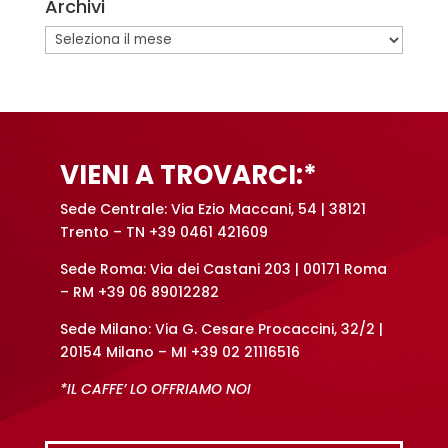
Archivi
r
n
Archivi
a
t
i
v
e
VIENI A TROVARCI:*
:
Sede Centrale: Via Ezio Maccani, 54 | 38121
Trento – TN +39 0461 421609
Sede Roma: Via dei Castani 203 | 00171 Roma
– RM +39 06 89012282
Sede Milano: Via G. Cesare Procaccini, 32/2 |
20154 Milano – MI +39 02 21116516
*IL CAFFE’ LO OFFRIAMO NOI