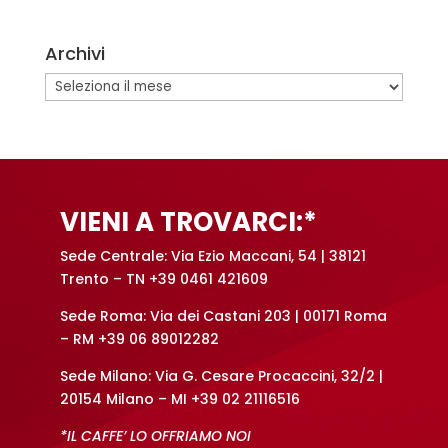
t
e
Archivi
r
n
Archivi
a
t
i
v
e
VIENI A TROVARCI:*
:
Sede Centrale: Via Ezio Maccani, 54 | 38121
Trento – TN +39 0461 421609
Sede Roma: Via dei Castani 203 | 00171 Roma
– RM +39 06 89012282
Sede Milano: Via G. Cesare Procaccini, 32/2 |
20154 Milano – MI +39 02 21116516
*IL CAFFE’ LO OFFRIAMO NOI