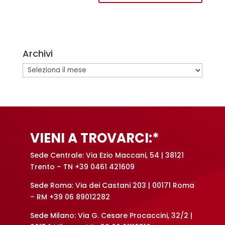
A
l
t
e
Archivi
r
n
Archivi
a
t
i
v
e
VIENI A TROVARCI:*
:
Sede Centrale: Via Ezio Maccani, 54 | 38121
Trento – TN +39 0461 421609
Sede Roma: Via dei Castani 203 | 00171 Roma
– RM +39 06 89012282
Sede Milano: Via G. Cesare Procaccini, 32/2 |