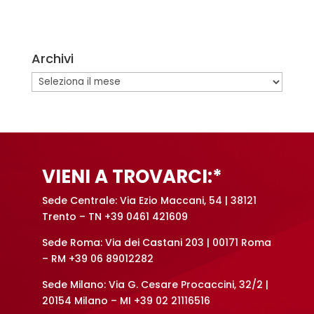
l
t
e
Archivi
r
n
Archivi
a
t
i
v
e
VIENI A TROVARCI:*
:
Sede Centrale: Via Ezio Maccani, 54 | 38121
Trento – TN +39 0461 421609
Sede Roma: Via dei Castani 203 | 00171 Roma
– RM +39 06 89012282
Sede Milano: Via G. Cesare Procaccini, 32/2 |
20154 Milano – MI +39 02 21116516