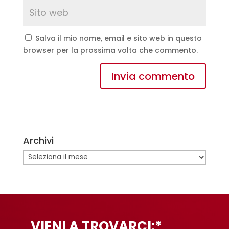
Salva il mio nome, email e sito web in questo
browser per la prossima volta che commento.
A
l
t
e
Archivi
r
n
Archivi
a
t
i
v
e
VIENI A TROVARCI:*
: