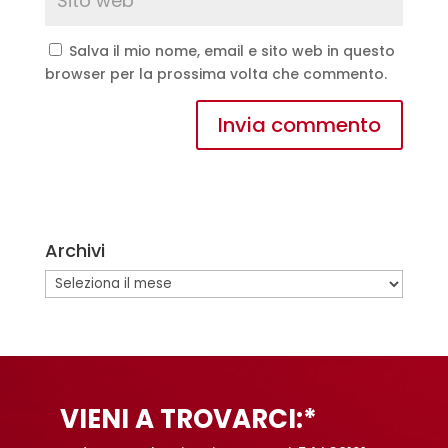
Salva il mio nome, email e sito web in questo
browser per la prossima volta che commento.
A
l
t
e
Archivi
r
n
Archivi
a
t
i
v
e
VIENI A TROVARCI:*
: