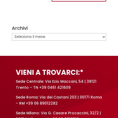
A
l
t
e
Archivi
r
n
Archivi
a
t
i
v
e
VIENI A TROVARCI:*
:
Sede Centrale: Via Ezio Maccani, 54 | 38121
Trento – TN +39 0461 421609
Sede Roma: Via dei Castani 203 | 00171 Roma
– RM +39 06 89012282
Sede Milano: Via G. Cesare Procaccini, 32/2 |