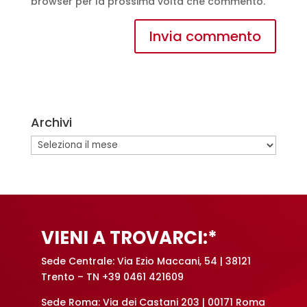
browser per la prossima volta che commento.
A
l
t
e
Archivi
r
n
Archivi
a
t
i
v
e
VIENI A TROVARCI:*
:
Sede Centrale: Via Ezio Maccani, 54 | 38121
Trento – TN +39 0461 421609
Sede Roma: Via dei Castani 203 | 00171 Roma