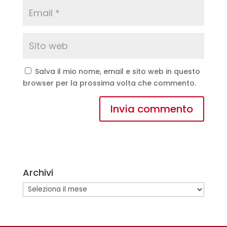
Salva il mio nome, email e sito web in questo
browser per la prossima volta che commento.
A
l
t
e
Archivi
r
n
Archivi
a
t
i