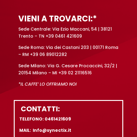
v
e
VIENI A TROVARCI:*
:
Sede Centrale: Via Ezio Maccani, 54 | 38121
Trento – TN +39 0461 421609
Sede Roma: Via dei Castani 203 | 00171 Roma
– RM +39 06 89012282
Sede Milano: Via G. Cesare Procaccini, 32/2 |
20154 Milano – MI +39 02 21116516
*IL CAFFE’ LO OFFRIAMO NOI
CONTATTI:
TELEFONO: 0461421609
MAIL: Info@synectix.it