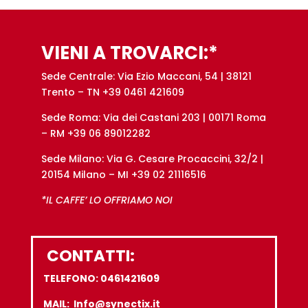
i
v
e
VIENI A TROVARCI:*
:
Sede Centrale: Via Ezio Maccani, 54 | 38121
Trento – TN +39 0461 421609
Sede Roma: Via dei Castani 203 | 00171 Roma
– RM +39 06 89012282
Sede Milano: Via G. Cesare Procaccini, 32/2 |
20154 Milano – MI +39 02 21116516
*IL CAFFE’ LO OFFRIAMO NOI
CONTATTI:
TELEFONO: 0461421609
MAIL: Info@synectix.it