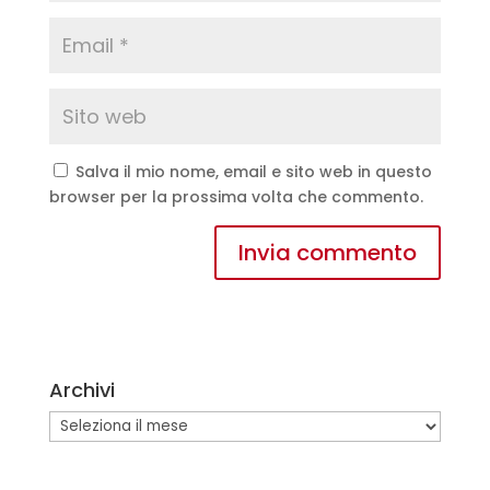
Salva il mio nome, email e sito web in questo
browser per la prossima volta che commento.
A
l
t
e
Archivi
r
n
Archivi
a
t