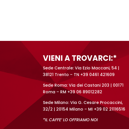
A
l
t
e
r
n
a
t
VIENI A TROVARCI:*
i
v
Sede Centrale: Via Ezio Maccani, 54 |
e
38121 Trento – TN +39 0461 421609
:
Sede Roma: Via dei Castani 203 | 00171
Roma – RM +39 06 89012282
Sede Milano: Via G. Cesare Procaccini,
32/2 | 20154 Milano – MI +39 02 21116516
*IL CAFFE’ LO OFFRIAMO NOI