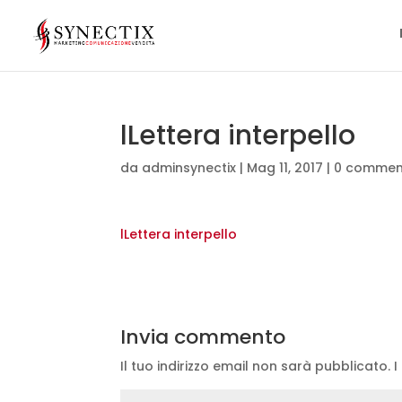
lLettera interpello
da
adminsynectix
|
Mag 11, 2017
|
0 commen
lLettera interpello
Invia commento
Il tuo indirizzo email non sarà pubblicato.
I