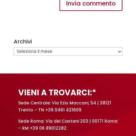
A
l
t
e
Archivi
r
n
Archivi
a
t
i
v
e
VIENI A TROVARCI:*
:
Sede Centrale: Via Ezio Maccani, 54 | 38121
Trento – TN +39 0461 421609
Sede Roma: Via dei Castani 203 | 00171 Roma
– RM +39 06 89012282