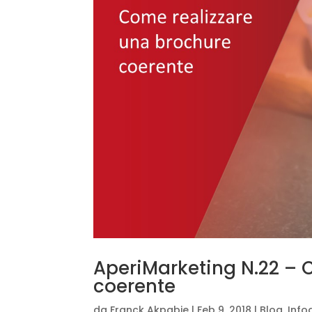
AperiMarketing N.22 – 
coerente
da
Franck Akpabie
|
Feb 9, 2018
|
Blog
,
Info