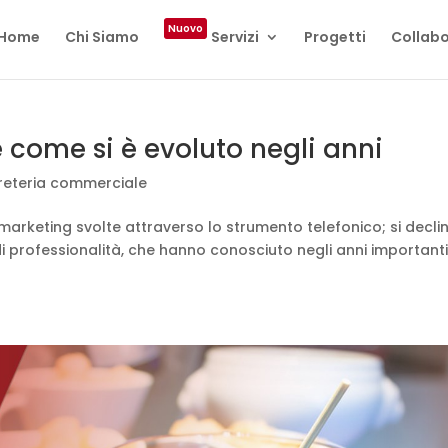
Nuovo
Home
Chi Siamo
Servizi
Progetti
Collabo
e come si è evoluto negli anni
reteria commerciale
di marketing svolte attraverso lo strumento telefonico; si declin
i di professionalità, che hanno conosciuto negli anni important