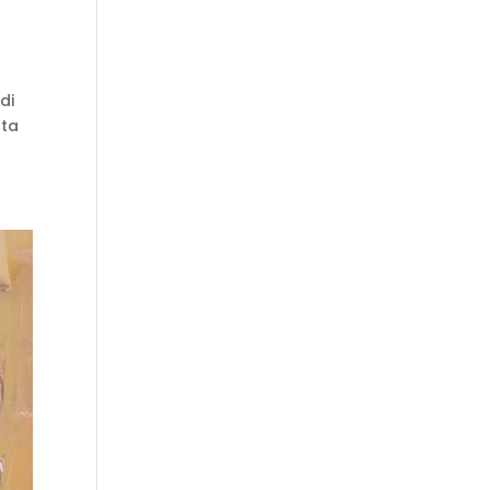
di
sta