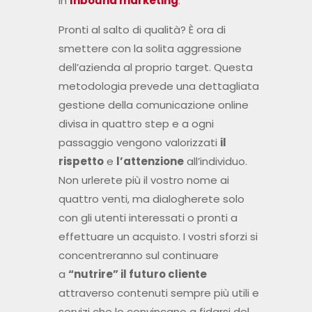
in
Inbound marketing
.
Pronti al salto di qualità? È ora di
smettere con la solita aggressione
dell’azienda al proprio target. Questa
metodologia prevede una dettagliata
gestione della comunicazione online
divisa in quattro step e a ogni
passaggio vengono valorizzati
il
rispetto
e
l’attenzione
all’individuo.
Non urlerete più il vostro nome ai
quattro venti, ma dialogherete solo
con gli utenti interessati o pronti a
effettuare un acquisto. I vostri sforzi si
concentreranno sul continuare
a
“nutrire” il futuro cliente
attraverso contenuti sempre più utili e
servizi che lo convincano a fidarsi del