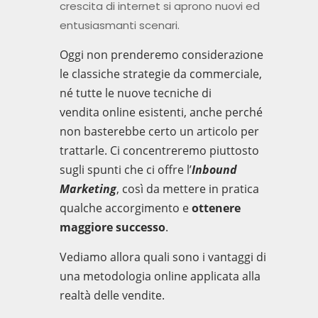
crescita di internet si aprono nuovi ed
entusiasmanti scenari.
Oggi non prenderemo considerazione
le
classic
he strategie da commerciale,
né tutte le nuove
tecniche di
vendita
online esistenti, anche perché
non basterebbe certo un articolo per
trattarle. Ci concentreremo piuttosto
sugli
spunt
i che ci offre
l’
Inbound
Marketing
,
così da
mettere in pratica
qualche accorgimento e
ottenere
maggiore successo
.
Vediamo
allora
quali sono i vantaggi di
una
metodologia online applicata alla
realtà delle vendite.