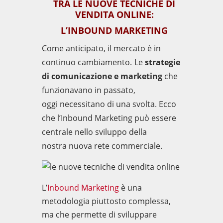
TRA LE NUOVE TECNICHE DI
VENDITA ONLINE:
L’INBOUND MARKETING
Come anticipato, il mercato
è in
continuo
cambia
mento.
L
e
strategie
di comunicazione e marketing
che
funzionavano in passato,
oggi
necessitano di una svolta
.
Ecco
che l’Inbound Marketing può essere
centrale
nello sviluppo della
nostra
nuova
rete
commerciale
.
L’
Inbound Marketing
è un
a
metodologia
piuttosto compless
a,
ma
che permette di sviluppare