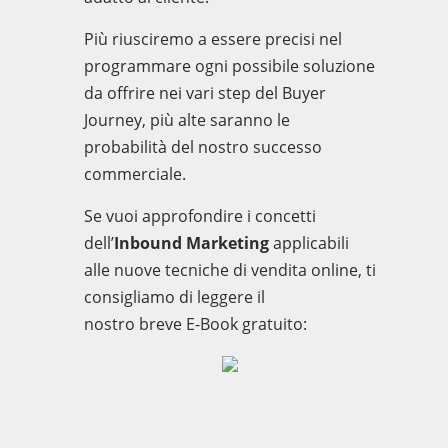
Più riusci
remo a essere precisi nel
p
rogrammare ogni possibile soluzione
da offrire nei vari
step del
Buyer
Journey, più
alte saranno
le
p
robabi
lità del nostro successo
commerciale.
Se vuoi approfondire i concetti
dell’
Inbound Marketing
applicabili
all
e nuove tecniche di vendita online
, ti
consigli
amo
di leggere il
nostro
breve
E-Book gratuito: