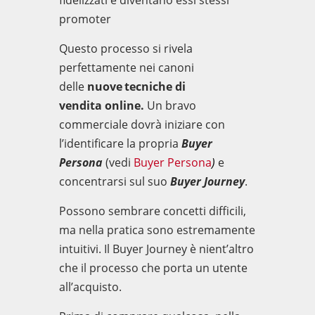
fidelizzati e diventano essi stessi
promote
r
Q
uesto processo
si rivela
perfettamente nei canoni
delle
nuove
tecniche di
vendita
online.
U
n bravo
commerciale d
ovrà
iniziare
con
l’
identificare la propria
Buyer
Persona
(
vedi
Buyer Persona
)
e
concentrarsi sul suo
Buyer Journey
.
Possono sembrare concetti difficili,
ma nella pratica sono estremamente
intuitivi. Il Buyer Journey è nient’altro
che il processo che porta un utente
all’acquisto.