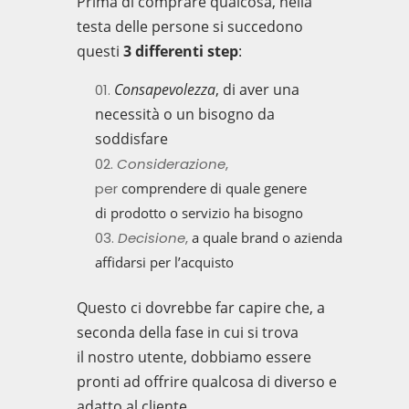
Prima di comprare qualcosa, nella
testa delle persone si succedono
questi
3 differenti step
:
Consapevolezza
,
di aver una
necessità
o
un bisogno da
soddisfare
Considerazione
,
per
comprendere
di quale
genere
di
prodotto o servizio h
a
bisogno
Decisione
,
a quale brand o azienda
affidarsi per l’acquisto
Q
uesto ci
dovrebbe far c
api
re
che, a
seconda dell
a fase in cui si trova
il
nostro utente, dobbiamo essere
pronti ad
offrire qualcosa di
di
verso e
adatto al cliente
.