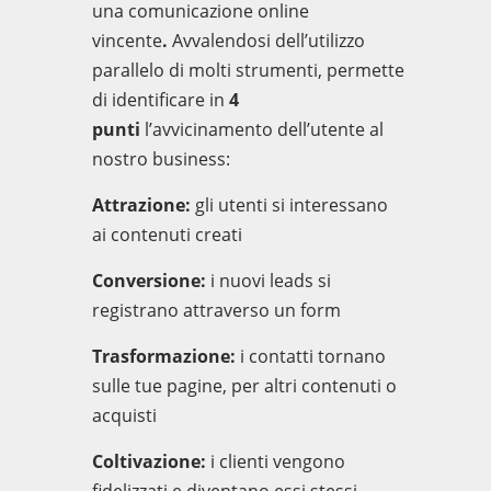
una
comunicazione online
vincente
.
Avvalendosi dell’utilizzo
parallelo di molti strumenti, permette
di
identifica
re
in
4
punti
l’
avvicinamento dell’utente al
nostro business
:
Att
razione:
gli utenti
si interessano
ai
contenuti
creati
Conver
sion
e:
i nuovi
leads
si
registrano
attraverso
un
form
Trasforma
zion
e:
i contatt
i
tornano
sulle tue pagine, per altri contenuti o
acquisti
Coltiva
zion
e:
i clienti vengono