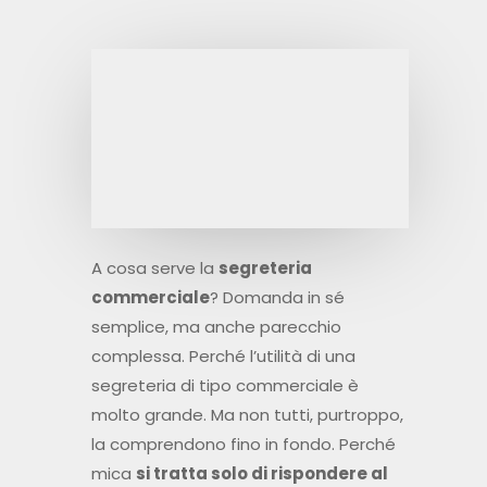
A cosa serve la
segreteria
commerciale
?
Domanda in sé
semplice, ma anche parecchio
complessa. Perché l’utilità di una
segreteria di tipo commerciale è
molto grande. Ma non tutti, purtroppo,
la comprendono fino in fondo. Perché
mica
si tratta solo di rispondere al
telefono
o fare qualche chiamata. Il
lavoro della segreteria commerciale è
più complesso ed articolato. Ed ogni
dirigente, ogni leader di mercato,
dovrebbe conoscerne ed apprezzarne