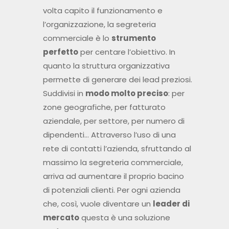
quanto la struttura organizzativa
permette di generare dei lead preziosi.
Suddivisi in
modo molto preciso
: per
zone geografiche, per fatturato
aziendale, per settore, per numero di
dipendenti… Attraverso l’uso di una
rete di contatti l’azienda, sfruttando al
massimo la segreteria commerciale,
arriva ad aumentare il proprio bacino
di potenziali clienti. Per ogni azienda
che, così, vuole diventare un
leader di
mercato
questa è una soluzione
perfetta.
Perché, affidandosi a società esterne,
si ha
un risparmio diretto
rispetto ad
una eventuale assunzione.
Garantendosi però un lavoro di qualità