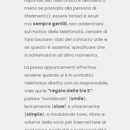
risponde alla telefonata e deciderà o
meno se passarla alla persona di
riferimento): essere tenaci e sicuri
ma
sempre gentili
, non addentrarsi
sul motivo della telefonata, cercare di
farsi lasciare i dati del contatto utile e,
se questo è assente, specificare che
si richiamarà in un altro momento.
La presa appuntamenti effettiva
avviene quando si è in contatto
telefonico diretto con un responsabile.
Vale qui la
“regola delle tre S”
:
parlare “sorridendo” (
smile
),
lentamente (
slow
) e chiaramente
(
simple
), e modulando tono, ritmo e
volume della voce per trasmettere al
contempo positività e professionalità.