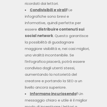
ricordati dai lettori.
Condivisibili e virali
!
Le
infografiche sono brevi e
informative, quindi perfette per
essere
distribuire contenuti sui
social network
. Questo garantisce
la possibilità di guadagnare
maggiore visibilità e, nei casi migliori,
una viralità incontenibile. Se
l’infografica piacerà, potrà essere
condivisa dagli utenti stessi,
aumentando la notorietà del
creatore e portando la SEO a un
livello ancora superiore.
Informano incuriosendo
!
Un
messaggio chiaro e utile è il miglior
modo di incentivare i lettori a