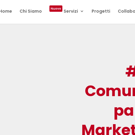
Nuovo
Home
Chi Siamo
Servizi
Progetti
Collabo
#
Comun
pa
Market