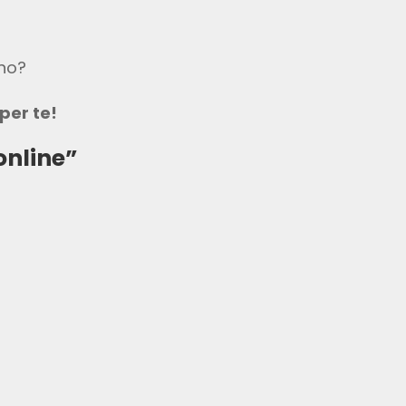
ino?
per te!
online”