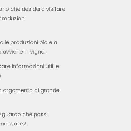
torio che desidera visitare
 produzioni
alle produzioni bio e a
e avviene in vigna.
are informazioni utili e
i
n argomento di grande
 sguardo che passi
l networks!