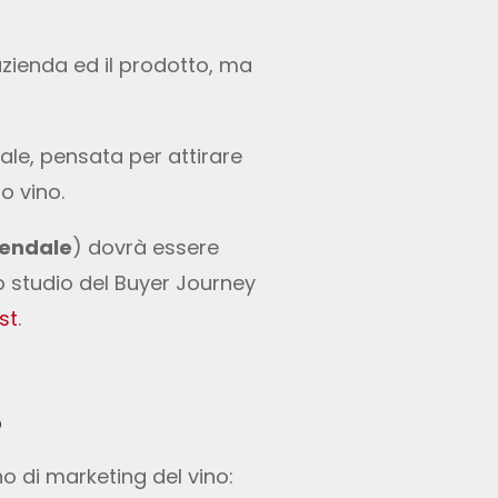
azienda ed il prodotto, ma
le, pensata per attirare
o vino.
iendale
) dovrà essere
lo studio del Buyer Journey
st
.
?
 di marketing del vino: