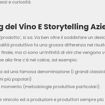
si e curiosità.
 del Vino E Storytelling Az
 ‘prodotto’, si sa. Va ben oltre il soddisfare un des
lità produttiva fa una grossa differenza nel risult
inale, ma ci sono un’infinità di vini che vengono v
e alla fine c’è nel calice, ad esempio:
ata ad una famosa denominazione (i grandi classici
ini più popolari)
l momento (metodologie produttive particolari).
e vinicolo ed a produzioni e produttori sempre più