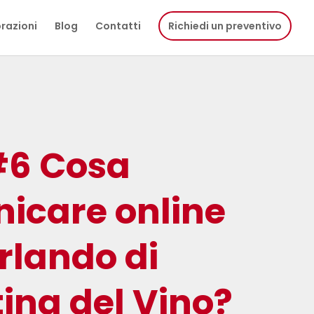
razioni
Blog
Contatti
Richiedi un preventivo
6 Cosa
icare online
rlando di
ing del Vino?