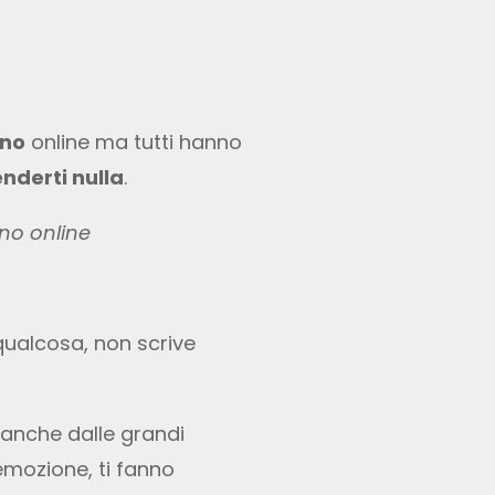
ino
online ma tutti hanno
nderti nulla
.
no online
ualcosa, non scrive
(anche dalle grandi
’emozione, ti fanno